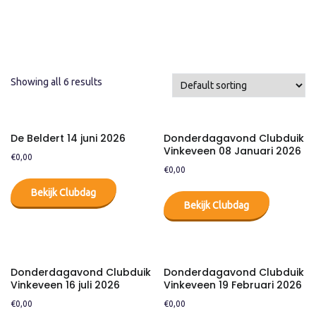
Showing all 6 results
De Beldert 14 juni 2026
Donderdagavond Clubduik
Vinkeveen 08 Januari 2026
€
0,00
€
0,00
Bekijk Clubdag
Bekijk Clubdag
Donderdagavond Clubduik
Donderdagavond Clubduik
Vinkeveen 16 juli 2026
Vinkeveen 19 Februari 2026
€
0,00
€
0,00