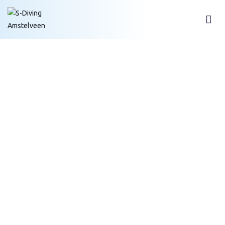
Naar
de
inhoud
S-Diving Amstelveen
– De leukste duikclub en school van Nederland
springen
clubdagen